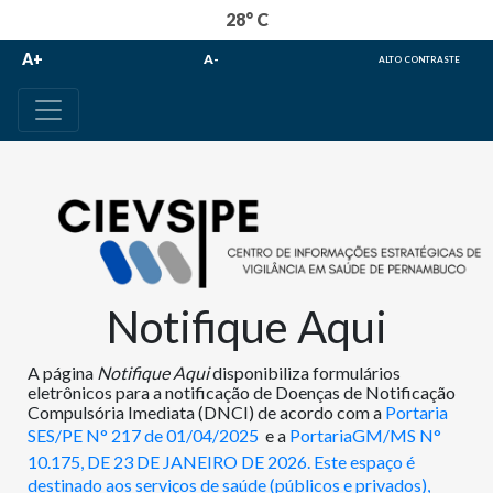
28° C
A+
A-
ALTO CONTRASTE
Notifique Aqui
A página
Notifique Aqui
disponibiliza formulários
eletrônicos para a notificação de Doenças de Notificação
Compulsória Imediata (DNCI) de acordo com a
Portaria
SES/PE N° 217 de 01/04/2025
e a
PortariaGM/MS N°
10.175, DE 23 DE JANEIRO DE 2026
.
Este espaço é
destinado aos serviços de saúde (públicos e privados),